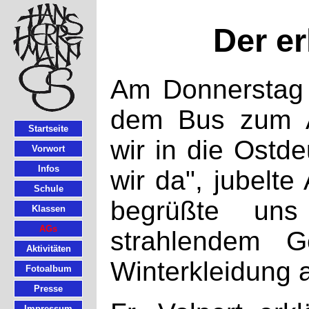
Der er
Am Donnerstag 
dem Bus zum Ar
Startseite
wir in die Ostde
Vorwort
Infos
wir da", jubelte
Schule
begrüßte uns
Klassen
AGs
strahlendem G
Aktivitäten
Winterkleidung 
Fotoalbum
Presse
Impressum