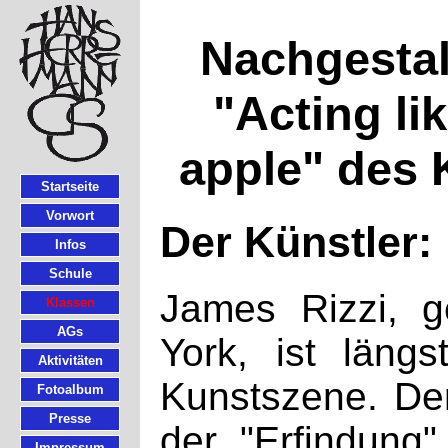
Nachgesta
"Acting li
apple" des 
Startseite
Vorwort
Der Künstler:
Infos
Schule
James Rizzi, g
Klassen
AGs
York, ist längs
Aktivitäten
Kunstszene. De
Fotoalbum
Presse
der "Erfindung"
Impressum