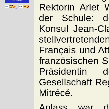
Rektorin Arlet 
der Schule: d
Konsul Jean-Cl
stellvertreten
Français und At
französischen S
Präsidentin d
Gesellschaft R
Mitrécé.
Anlass war d