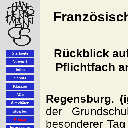
Französisc
Rückblick au
Startseite
Vorwort
Pflichtfach 
Infos
Schule
Klassen
AGs
Regensburg. (i
Aktivitäten
der Grundschu
Fotoalbum
Presse
besonderer Tag 
Impressum